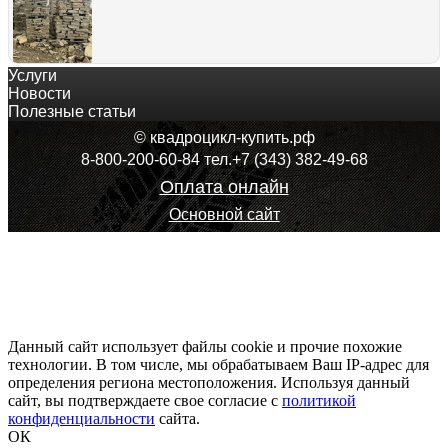
Услуги
Гранитная эконом плитка таупгранит
Новости
210
руб.
Полезные статьи
Оформить покупку
© квадроцикл-купить.рф
8-800-200-60-84 тел.+7 (343) 382-49-68
Оплата онлайн
Основной сайт
Гранитный рукомойник цельного камня
94 500
руб.
Оформить покупку
Данный сайт использует файлы cookie и прочие похожие
технологии. В том числе, мы обрабатываем Ваш IP-адрес для
определения региона местоположения. Используя данный
сайт, вы подтверждаете свое согласие с
Отделочный гранитный фасадный камень
политикой
конфиденциальности
525
руб.
сайта.
ОК
Оформить покупку