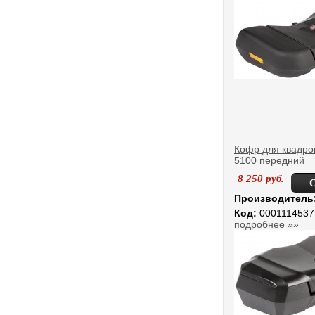
Кофр для квадро
5100 передний
8 250
руб.
Производитель
Код:
0001114537
подробнее »»