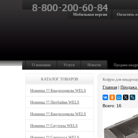
Мобильная версия
Оплатить о
О компании
Услуги
Новости
Продажа квадр
КАТАЛОГ ТОВАРОВ
Кофры для квадроц
Главная
|
Продажа 
Новинка !!! Квадроциклы WELS
Новинка !!! Питбайки WELS
Всего: 16
Новинка !!! Квадроциклы WELS
Новинка !!! Скутеры WELS
Новинка !!! Снегоход WELS