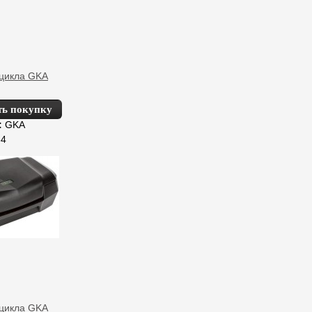
цикла GKA
ь покупку
:
GKA
34
цикла GKA