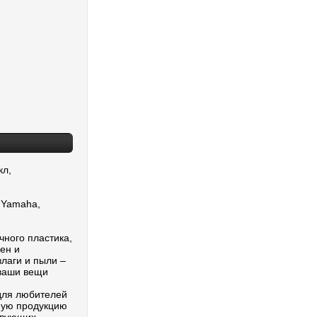
кл,
 Yamaha,
чного пластика,
ен и
лаги и пыли –
 ваши вещи
для любителей
ную продукцию