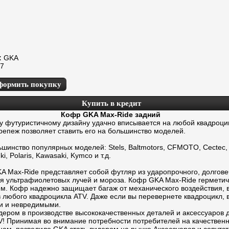
:
GKA
7
формить покупку
Купить в кредит
Кофр GKA Max-Ride задний
у футуристичному дизайну удачно вписывается на любой квадроци
репеж позволяет ставить его на большинство моделей.
ьшинство популярных моделей: Stels, Baltmotors, CFMOTO, Cectec,
i, Polaris, Kawasaki, Kymco и т.д.
A Max-Ride представляет собой футляр из ударопрочного, долгове
ся ультрафиолетовых лучей и мороза. Кофр GKA Max-Ride герметич
м. Кофр надежно защищает багаж от механического воздействия, в
в любого квадроцикла ATV. Даже если вы перевернете квадроцикл,
и и невредимыми.
дером в производстве высококачественных деталей и аксессуаров 
V! Принимая во внимание потребности потребителей на качествен