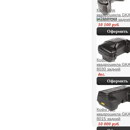
Кофр для
квадроцикла GK
PHANTOM задни
10 100
руб.
Оформить
покупку
Кофр для
квадроцикла GK
8030 задний
дог.
Оформить
покупку
Кофр для
квадроцикла GK
8015 задний
10 000
руб.