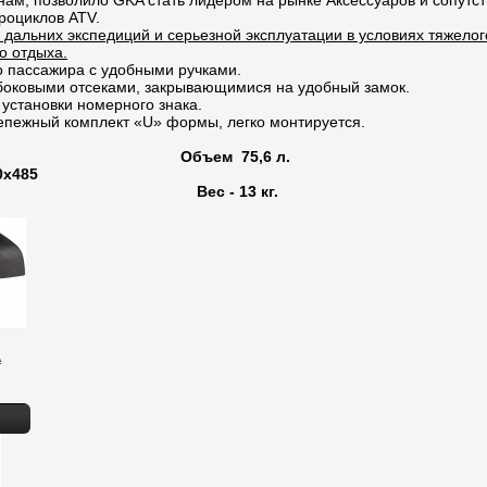
нам, позволило GKA стать лидером на рынке Аксессуаров и сопутс
роциклов ATV.
 дальних экспедиций и серьезной эксплуатации в условиях тяжелог
о отдыха.
о пассажира с удобными ручками.
оковыми отсеками, закрывающимися на удобный замок.
установки номерного знака.
епежный комплект «U» формы, легко монтируется.
Объем 75,6 л.
0х485
Вес - 13 кг.
A