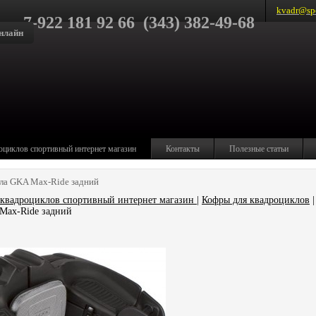
kvadr@spo
7-922 181 92 66 (343) 382-49-68
нлайн
оциклов спортивный интернет магазин
Контакты
Полезные статьи
ла GKA Max-Ride задний
квадроциклов спортивный интернет магазин
|
Кофры для квадроциклов
|
Max-Ride задний