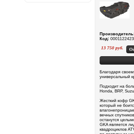
Производитель
Код:
0001122423
13 750
руб.
О
Благодаря своем
универсальный к
Подходит на бол
Honda, BRP, Suzuk
Жесткий кофр GK
который не боит
влагонепроницае
вечных спутнико
останутся целым
GKA является ли
квадроциклов AT