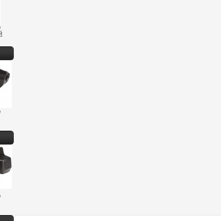
A
й
A
A