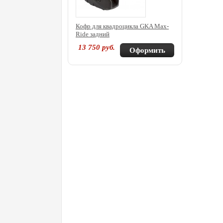
Кофр для квадроцикла GKA Max-
Ride задний
13 750
руб.
Оформить
покупку