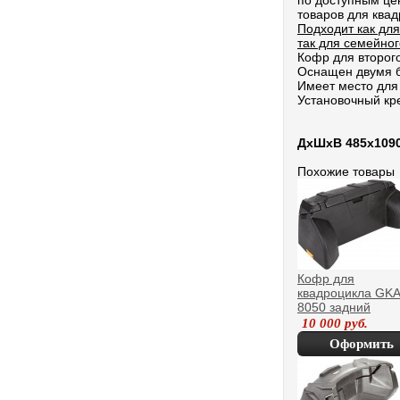
по доступным це
товаров для квад
Подходит как для
так для семейног
Кофр для второг
Оснащен двумя б
Имеет место для 
Установочный кр
ДхШхВ 485х109
Похожие товары
Кофр для
квадроцикла GK
8050 задний
10 000
руб.
Оформить
покупку