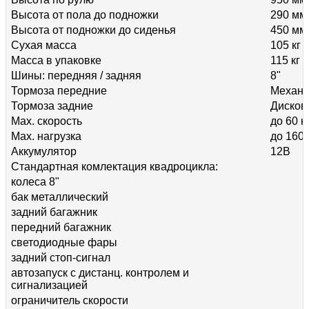
Высота от пола до подножки
290 мм
Высота от подножки до сиденья
450 мм
Сухая масса
105 кг
Масса в упаковке
115 кг
Шины: передняя / задняя
8"
Тормоза передние
Механи
Тормоза задние
Дисков
Max. скорость
до 60 к
Max. нагрузка
до 160 
Аккумулятор
12В
Стандартная комлектация квадроцикла:
колеса 8"
бак металлический
задний багажник
передний багажник
светодиодные фары
задний стоп-сигнал
автозапуск с дистанц. контролем и
сигнализацией
ограничитель скорости