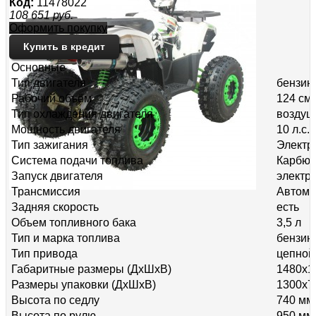
Код:
11478022
108 651
руб.
Оформить покупку
Купить в кредит
Основные
Тип двигателя
бензин
Рабочий объём
124 см
Тип охлаждения двигателя
воздуш
Мощность двигателя
10 л.с.
Тип зажигания
Электро
Система подачи топлива
Карбюр
Запуск двигателя
электр
Трансмиссия
Автома
Задняя скорость
есть
Объем топливного бака
3,5 л
Тип и марка топлива
бензин
Тип привода
цепной
Габаритные размеры (ДхШхВ)
1480x1
Размеры упаковки (ДхШхВ)
1300x7
Высота по седлу
740 мм
Высота по рулю
950 мм