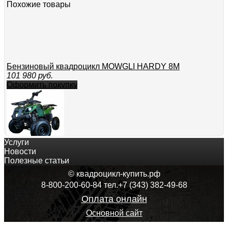
Похожие товары
Бензиновый квадроцикл MOWGLI HARDY 8M
101 980
руб.
Оформить покупку
Услуги
Подростковый бензиновый квадроцикл MOWGLI SIMPLE 
Новости
89 880
руб.
Полезные статьи
Оформить покупку
© квадроцикл-купить.рф
8-800-200-60-84 тел.+7 (343) 382-49-68
Оплата онлайн
Основной сайт
Квадроцикл бензиновый MOWGLI E54-G8 NEW подростк