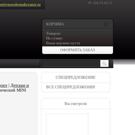
IP: 216.73.217.2
rtivnoeoborudovanie.ru
КОРЗИНА
Товаров:
На сумму:
Ваша корзина пуста
ОФОРМИТЬ ЗАКАЗ
СПЕЦПРЕДЛОЖЕНИЕ
урге
|
Детские и
ВСЕ СПЕЦПРЕДЛОЖЕНИЯ
рический MINI
Вы смотрели