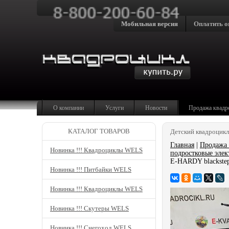
Мобильная версия
Оплатить о
О компании
Услуги
Новости
Продажа квадр
КАТАЛОГ ТОВАРОВ
Детский квадроцик
Главная
|
Продажа 
Новинка !!! Квадроциклы WELS
подростковые эле
E-HARDY blackste
Новинка !!! Питбайки WELS
Новинка !!! Квадроциклы WELS
Новинка !!! Скутеры WELS
Новинка !!! Снегоход WELS