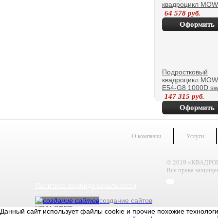
квадроцикл MOW
E-SHARP
64 578
руб.
Оформить
покупку
Подростковый
квадроцикл MOW
E54-G8 1000D sw
147 315
руб.
Оформить
покупку
О компании
Услуги
© 2019 «КВАДР
Все права защище
Политика конфиденциальности
создание сайтов
URALSOFT
Данный сайт использует файлы cookie и прочие похожие технолог