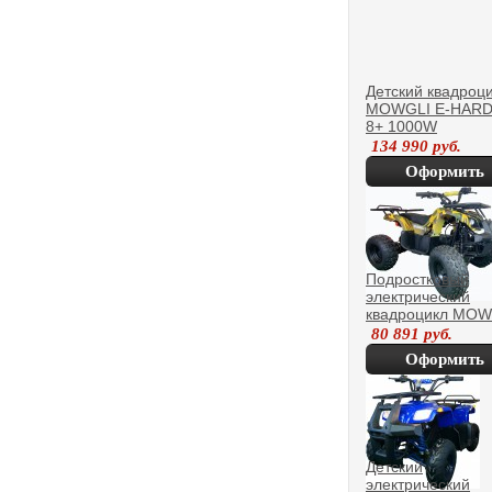
Детский квадроц
MOWGLI E-HAR
8+ 1000W
роспитспорт
134 990
руб.
Оформить
покупку
Подростковый
электрический
квадроцикл MOW
E-SIMPLE 8
80 891
руб.
Оформить
покупку
Детский
электрический