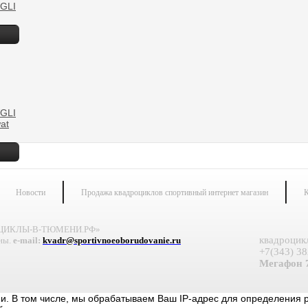
GLI
GLI
at
Новости
Продажа квадроциклов спортивный интернет магазин
К
ОЦИКЛЫ-В-ТЮМЕНИ.РФ»
квадроцик
ны.
e-mail:
kvadr@sportivnoeoborudovanie.ru
+7(343) 38
Мегафон 7
ии. В том числе, мы обрабатываем Ваш IP-адрес для определения 