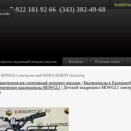
kvadr@spo
7-922 181 92 66 (343) 382-49-68
нлайн
оциклов спортивный интернет магазин
Контакты
Полезные статьи
л MOWGLI электрический MINI E-HARDY blackstep
квадроциклов спортивный интернет магазин
|
Квадроциклы в Екатеринб
ктрические квадроциклы MOWGLI
| Детский квадроцикл MOWGLI элект
p