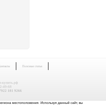
онтакты
Полезные статьи
л-купить.рф
2-49-68
922 181 9266
региона местоположения. Используя данный сайт, вы