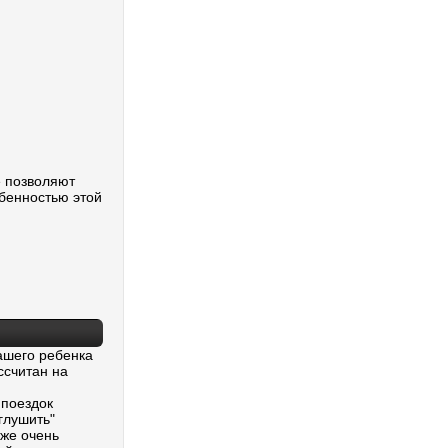
е позволяют
обенностью этой
ашего ребенка
ссчитан на
 поездок
глушить"
кже очень