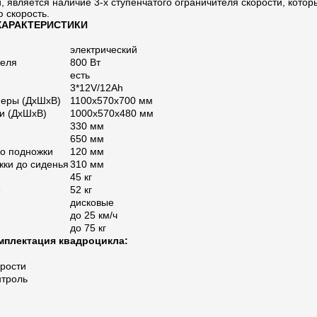
 является наличие 3-х ступенчатого ограничителя скорости, котор
 скорость.
ХАРАКТЕРИСТИКИ
электрический
теля
800 Вт
есть
3*12V/12Ah
меры (ДхШхВ)
1100x570x700 мм
и (ДхШхВ)
1000x570x480 мм
330 мм
650 мм
до подножки
120 мм
жки до сиденья
310 мм
45 кг
е
52 кг
дисковые
до 25 км/ч
до 75 кг
мплектация квадроцикла:
орости
нтроль