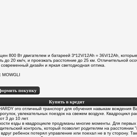
щен 800 Вт двигателем и батареей 3*12V/12Ah = 36V/12Ah, которы
ть до 20 км/ч, и проезжать расстояние до 25 км. Отличительной ос
 современный дизайн и яркая светодиодная оптика.
:
MOWGLI
формить покупку
Купить в кредит
ARDY это отличный транспорт для обучения навыкам вождения В
рогулок, увлекательных поездок на свежем воздухе. Квадроцикл ра
от 3 до 10 лет.
ности езды в квадроцикле продуманы многие моменты. Для первых
ительский контроль, который позволит родителям на расстоянии "
 вдруг ребенок потерял управление или поехал не в ту сторону. Та