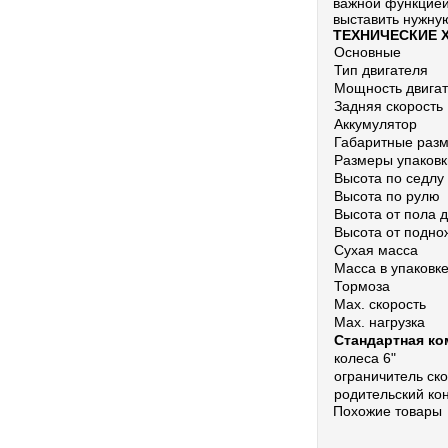
важной функцией,
выставить нужную
ТЕХНИЧЕСКИЕ 
Основные
Тип двигателя
Мощность двига
Задняя скорость
Аккумулятор
Габаритные раз
Размеры упаковк
Высота по седлу
Высота по рулю
Высота от пола 
Высота от подно
Сухая масса
Масса в упаковк
Тормоза
Max. скорость
Max. нагрузка
Стандартная ко
колеса 6"
ограничитель ск
родительский ко
Похожие товары