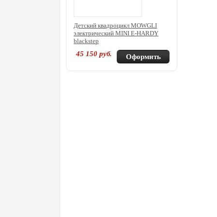
Детский квадроцикл MOWGLI
электрический MINI E-HARDY
blackstep
45 150
руб.
Оформить
покупку