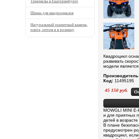
Трициклы в Екатеринбурге
Шины для квадроциклов
Натуральный гранитный камень,
плита, оптом и в розницу
Квадроцикл осна
развивать скорос
модели является
Производитель
Код:
11495195
45 150
руб.
О
MOWGLI MINI E-H
и для приятных п
детей в возрасте 
В плане безопас
предусмотрен род
квадроцикл, если