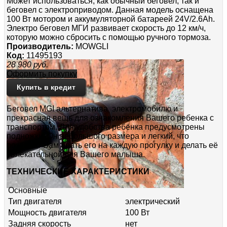
Может использоваться, как обычный беговел, так и
беговел с электроприводом. Данная модель оснащена
100 Вт мотором и аккумуляторной батареей 24V/2.6Ah.
Электро беговел МГИ развивает скорость до 12 км/ч,
которую можно сбросить с помощью ручного тормоза.
Производитель:
MOWGLI
Код:
11495193
28 980
руб.
Оформить покупку
Купить в кредит
Беговел MGI альтернатива электромобилю и
прекрасная вещь для ознакомления Вашего ребенка с
транспортом. Для удобства ребёнка предусмотрены
подножки. Он небольшого размера и легкий, что
позволит Вам брать его на каждую прогулку и делать её
увлекательной для Вашего малыша.
ТЕХНИЧЕСКИЕ ХАРАКТЕРИСТИКИ
Основные
Тип двигателя
электрический
Мощность двигателя
100 Вт
Задняя скорость
нет