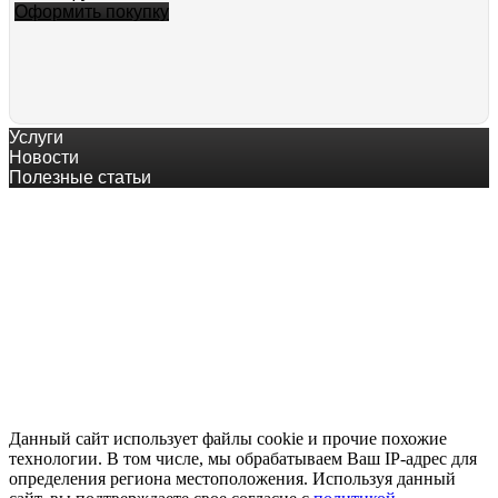
Оформить покупку
Услуги
Питбайк MOWGLI MINI 2T 10/10 50cc для детей роспитспо
Новости
47 990
руб.
Полезные статьи
Оформить покупку
© квадроцикл-купить.рф
8-800-200-60-84 тел.+7 (343) 382-49-68
Оплата онлайн
Основной сайт
Питбайк MOWGLI SIMPLE 12/10 110cc
55 159
руб.
Оформить покупку
Данный сайт использует файлы cookie и прочие похожие
технологии. В том числе, мы обрабатываем Ваш IP-адрес для
определения региона местоположения. Используя данный