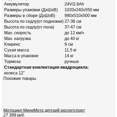
Аккумулятор
24V/2.6Ah
Размеры упаковки (ДхШхВ)
1020x240x550 мм
Размеры в сборе (ДхШхВ)
990x510x500 мм
Высота по седлу(от подножки)
27-36 см
Высота по седлу(от пола)
37-47 см
Max. скорость
до 12 км/ч
Max. нагрузка
до 40 кг
Клиренс
9 см
Сухая масса
11.5 кг
Масса в упаковке
14 кг
Тормоза
ручные
Стандартная комлектация квадроцикла:
колеса 12"
Похожие товары
Мотоцикл МиниМото детский роспитспорт
27 399
руб.