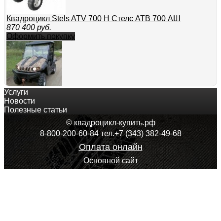
Квадроцикл Stels ATV 700 H Стелс АТВ 700 АШ
870 400
руб.
Оформить покупку
Услуги
Квадроцикл Stels UTV 700 H Стелс ЮТВ 700 АШ
Новости
1 060 800
руб.
Полезные статьи
Оформить покупку
© квадроцикл-купить.рф
8-800-200-60-84 тел.+7 (343) 382-49-68
Оплата онлайн
Основной сайт
Мотовездеход 500сс двухместный POLAR FOX XY500UE
дог.
Оформить покупку