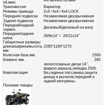
40Нм/4900 об.мин
об.мин:
Трансмиссия
Вариатор
Режимы привода
2x4 / 4x4 / 4x4 LOCK
Передняя подвеска
Независимая двухрычажная
Задняя подвеска
Независимая двухрычажная
Передний/задний
Дисковый/дисковый на валу
тормоз
Передняя/задняя
26/9х14" / 26/11х14"
шина
Габаритные размеры
длина/ширина/высота,
2285*1180*1270
мм:
Колесная база мм.
1500
Клиренс мм.
260
легкосплавные диски 14",
фаркоп,зеркала,лебедка 2500
Комплектация
lbs,сиденье пассажира,защита
днища и рычагов,передний и
задний кенгурины.
Похожие товары