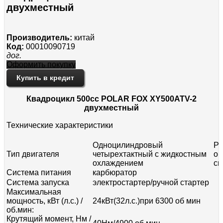
двухместный
Производитель:
китай
Код:
00010090719
дог.
Оформить покупку
Купить в кредит
Квадроцикл 500сс POLAR FOX XY500ATV-2
двухместный
Технические характеристики
Одноцилиндровый
Ра
Тип двигателя
четырехтактный с жидкостным
об
охлаждением
см
Система питания
карбюратор
Система запуска
электростартер/ручной стартер
Максимальная
мощность, кВт (л.с.) /
24кВт(32л.с.)при 6300 об мин
об.мин:
Крутящий момент, Нм /