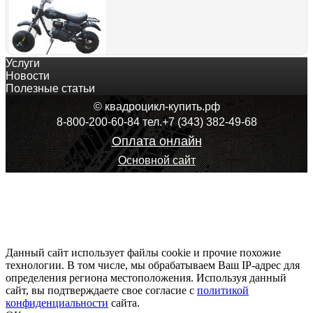
Услуги
Мотовездеход двухколесный КУНИЦА 200 CVT, модель вы
Новости
69 990
руб.
Полезные статьи
Оформить покупку
© квадроцикл-купить.рф
8-800-200-60-84 тел.+7 (343) 382-49-68
Оплата онлайн
Основной сайт
Мопед "YAMASAKI SCORPION"
666 414
руб.
Оформить покупку
Данный сайт использует файлы cookie и прочие похожие
технологии. В том числе, мы обрабатываем Ваш IP-адрес для
определения региона местоположения. Используя данный
сайт, вы подтверждаете свое согласие с
Мопед Yamasaki Lizard Ямасаки Лизард
политикой
конфиденциальности
628 614
руб.
сайта.