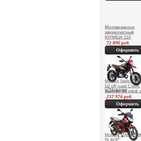
покупку
Мотовездеход
двухколесный
КУНИЦА 110
COMFORT моде
72 890
руб.
2013 года
Оформить
покупку
Мопед Stels Trigg
50 off road Стелс
Триггер 50 офф 
237 976
руб.
Оформить
покупку
Мопед "YAMASAK
BLADE"