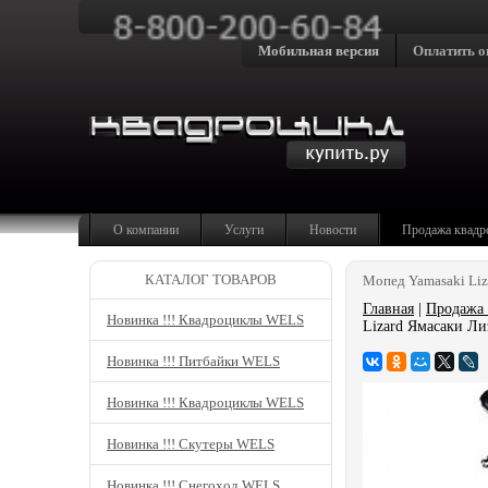
Мобильная версия
Оплатить о
О компании
Услуги
Новости
Продажа квадр
КАТАЛОГ ТОВАРОВ
Мопед Yamasaki Liz
Главная
|
Продажа 
Новинка !!! Квадроциклы WELS
Lizard Ямасаки Ли
Новинка !!! Питбайки WELS
Новинка !!! Квадроциклы WELS
Новинка !!! Скутеры WELS
Новинка !!! Снегоход WELS