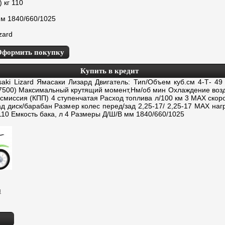
 кг 110
м 1840/660/1025
zard
Оформить покупку
Купить в кредит
Lizard Ямасаки Лизард Двигатель: Тип/Объем куб.см 4-Т- 49 
3(7500) Максимальный крутящий момент,Нм/об мин Охлаждение воз
смиссия (КПП) 4 ступенчатая Расход топлива л/100 км 3 МАХ скоро
д диск/барабан Размер колес перед/зад 2,25-17/ 2,25-17 МАХ нагр
 110 Емкость бака, л 4 Размеры Д/Ш/В мм 1840/660/1025
и