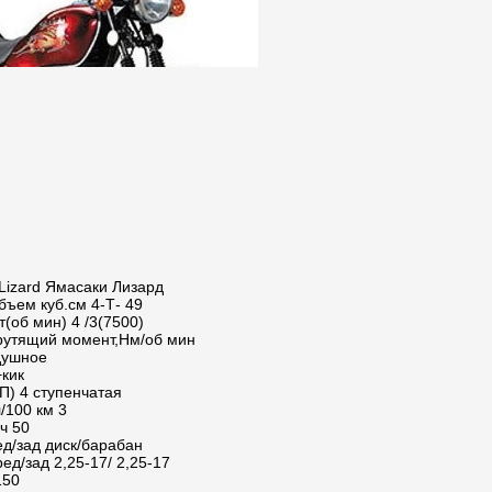
Lizard Ямасаки Лизард
бъем куб.см 4-Т- 49
т(об мин) 4 /3(7500)
рутящий момент,Нм/об мин
душное
+кик
П) 4 ступенчатая
/100 км 3
ч 50
ед/зад диск/барабан
ед/зад 2,25-17/ 2,25-17
150