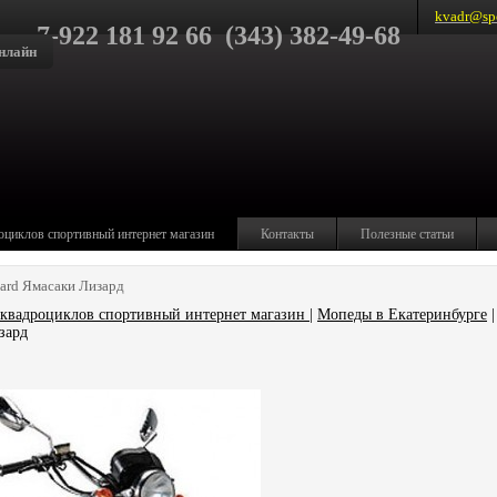
kvadr@spo
7-922 181 92 66 (343) 382-49-68
нлайн
оциклов спортивный интернет магазин
Контакты
Полезные статьи
ard Ямасаки Лизард
квадроциклов спортивный интернет магазин
|
Мопеды в Екатеринбурге
|
зард