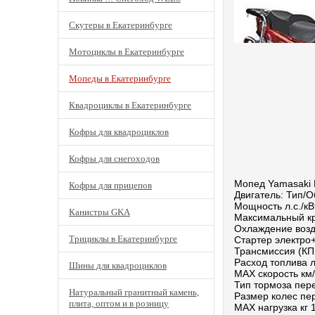
Скутеры в Екатеринбурге
Мотоциклы в Екатеринбурге
Мопеды в Екатеринбурге
Квадроциклы в Екатеринбурге
Кофры для квадроциклов
Кофры для снегоходов
Мопед Yamasaki 
Кофры для прицепов
Двигатель: Тип/О
Мощность л.с./кВ
Канистры GKA
Максимальный к
Охлаждение воз
Трициклы в Екатеринбурге
Стартер электро
Трансмиссия (КП
Расход топлива л
Шины для квадроциклов
МАХ скорость км/
Тип тормоза пер
Натуральный гранитный камень,
Размер колес пер
плита, оптом и в розницу
МАХ нагрузка кг 