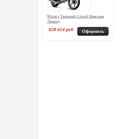
Мопед Yamasaki Lizard Ямасаки
Лизард
628 614
руб.
Оформить
покупку