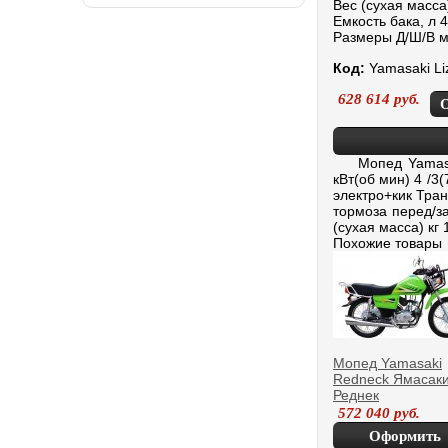
Вес (сухая масса)
Емкость бака, л 4
Размеры Д/Ш/В м
Код:
Yamasaki Li
628 614
руб.
Мопед Yamasaki 
кВт(об мин) 4 /
электро+кик Тран
тормоза перед/за
(сухая масса) кг
Похожие товары
Мопед Yamasaki
Redneck Ямасак
Реднек
572 040
руб.
Оформить