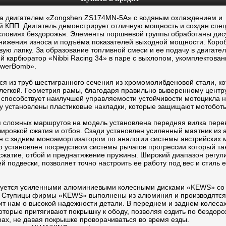
а двигателем «Zongshen ZS174MN-5A» с водяным охлаждением и
й КПП. Двигатель демонстрирует отличную мощность и создан спе
условиях бездорожья. Элементы поршневой группы обработаны ди
нижения износа и подъёма показателей выходной мощности. Коро
ю лапку. За образование топливной смеси и ее подачу в двигател
й карбюратор «Nibbi Racing 34» в паре с выхлопом, укомплектова
owerBomb».
ся из труб шестигранного сечения из хромомолибденовой стали, ко
легкой. Геометрия рамы, благодаря правильно выверенному центру
 способствует наилучшей управляемости устойчивости мотоцикла н
му установлены пластиковые накладки, которые защищают мотоботы
 сложных маршрутов на модель установлена передняя вилка перев
лировкой сжатия и отбоя. Сзади установлен усиленный маятник из
н с задним моноамортизатором по аналогии системы австрийских 
 установлен посредством системы рычагов прогрессии который та
 сжатие, отбой и преднатяжение пружины. Широкий диапазон регул
й подвески, позволяет точно настроить ее работу под вес и стиль 
туется усиленными алюминиевыми колесными дисками «KEWS» со
 Ступицы фирмы «KEWS» выполнены из алюминия и производятся 
ит нам о высокой надежности детали. В переднем и заднем колеса
оторые притягивают покрышку к ободу, позволяя ездить по бездор
рах, не давая покрышке проворачиваться во время езды.