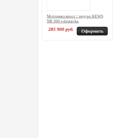
Мотоцикл кросс / эндуро KEWS
NB 300 s-dostavka
285 900
руб.
Оформить
покупку