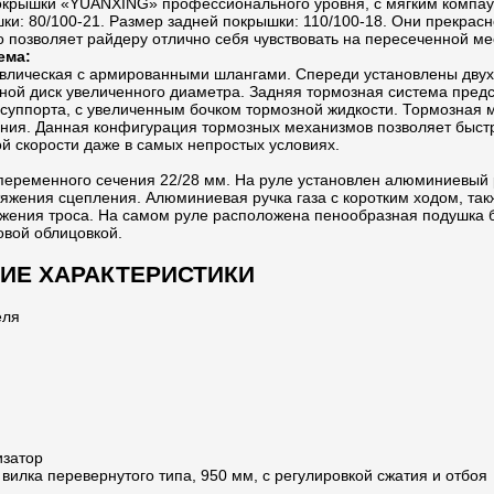
крышки «YUANXING» профессионального уровня, с мягким компау
и: 80/100-21. Размер задней покрышки: 110/100-18. Они прекрасн
то позволяет райдеру отлично себя чувствовать на пересеченной ме
ема:
влическая с армированными шлангами. Спереди установлены дву
зной диск увеличенного диаметра. Задняя тормозная система предс
суппорта, с увеличенным бочком тормозной жидкости. Тормозная 
ния. Данная конфигурация тормозных механизмов позволяет быст
й скорости даже в самых непростых условиях.
переменного сечения 22/28 мм. На руле установлен алюминиевый 
тяжения сцепления. Алюминиевая ручка газа с коротким ходом, так
яжения троса. На самом руле расположена пенообразная подушка 
овой облицовкой.
ИЕ ХАРАКТЕРИСТИКИ
еля
изатор
вилка перевернутого типа, 950 мм, с регулировкой сжатия и отбоя