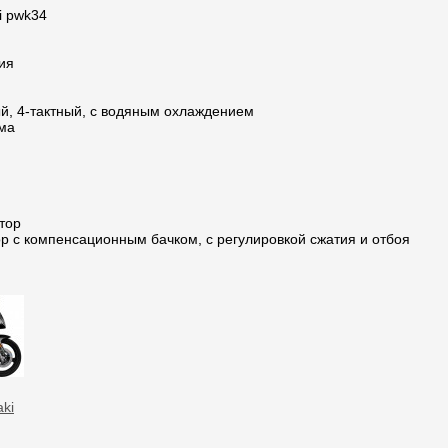
i pwk34
ия
, 4-тактный, с водяным охлаждением
ма
тор
р с компенсационным бачком, с регулировкой сжатия и отбоя
ki