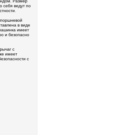
ндом. Размер
о себя ведут по
стности.
хпоршневой
тавлена в виде
машинка имеет
ро и безопасно
рычаг с
же имеет
безопасности с