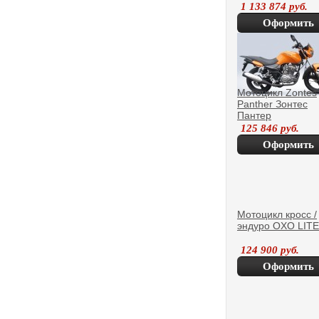
1 133 874
руб.
Оформить
покупку
Мотоцикл Zontes
Panther Зонтес
Пантер
125 846
руб.
Оформить
покупку
Мотоцикл кросс /
эндуро OXO LITE
124 900
руб.
Оформить
покупку