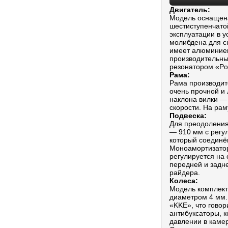
Двигатель:
Модель оснащен
шестиступенчато
эксплуатации в 
молибдена для с
имеет алюминиеву
производительны
резонатором «P
Рама:
Рама производит
очень прочной и 
наклона вилки —
скорости. На ра
Подвеска:
Для преодоления
— 910 мм с регу
который соединё
Моноамортизатор
регулируется на
передней и задне
райдера.
Колеса:
Модель комплек
диаметром 4 мм.
«KKE», что говор
антибуксаторы, к
давлении в каме