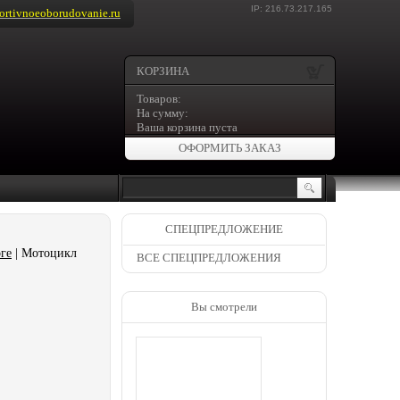
IP: 216.73.217.165
rtivnoeoborudovanie.ru
КОРЗИНА
Товаров:
На сумму:
Ваша корзина пуста
ОФОРМИТЬ ЗАКАЗ
СПЕЦПРЕДЛОЖЕНИЕ
ге
| Мотоцикл
ВСЕ СПЕЦПРЕДЛОЖЕНИЯ
Вы смотрели