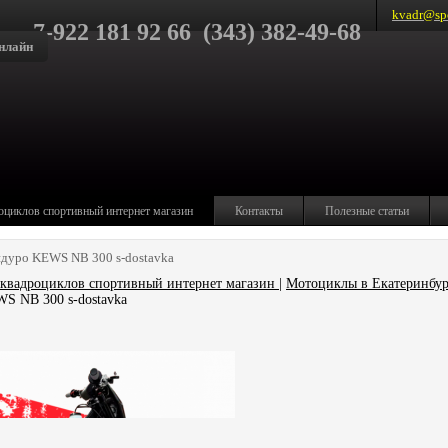
kvadr@spo
7-922 181 92 66 (343) 382-49-68
нлайн
оциклов спортивный интернет магазин
Контакты
Полезные статьи
ндуро KEWS NB 300 s-dostavka
квадроциклов спортивный интернет магазин
|
Мотоциклы в Екатеринбур
WS NB 300 s-dostavka