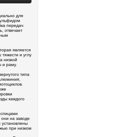
циально для
сульфидом
бка передач
ь, отвечает
нным
торая является
 тяжести и углу
а низкой
 и раму.
ернутого типа
 алюминия,
мотоциклов.
кже
ировки
езды каждого
 спицами
они на заводе
х установлены
ожью при низком