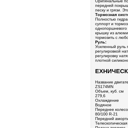
Оригинальные по
передней покрышк
песку и грязи. Э
Тормозная сист
Полностью гидра
суппорт и тормо
однопоршневого 
крышку из алюми
тормозить с любо
Руль:
Усиленный руль 
регулировкой на
регулировку нат
плотной силикон
ЕХНИЧЕСК
Название двигат
ZS174MN
Объем, куб. см
279,6
Охлаждение
Водяное
Переднее колесо
80/100 R-21
Передний аморт
Телескопическая 
Подача топлива