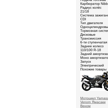
Карбюратор Nibb
Радиус колёс
21/18
Система зажиган
CDI
Тип двигателя
Одноцилиндровый
Тормозная систе
Дисковые
Трансмиссия
6-ти ступенчатая
Заднее колесо
110/100 R-18
Задний амортиза
Моно амортизато
Запуск
Электрический
Похожие товары
Мотоцикл Yamasa
Venom Ямасаки
Веном