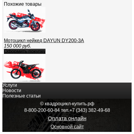
Похожие товары
Мотоцикл нейкед DAYUN DY200-3A
150 000
руб.
Оформить покупку
Услуги
Мотоцикл кросс / эндуро OXO BASE 300
Новости
174 100
руб.
Полезные статьи
Оформить покупку
© квадроцикл-купить.рф
8-800-200-60-84 тел.+7 (343) 382-49-68
Оплата онлайн
Основной сайт