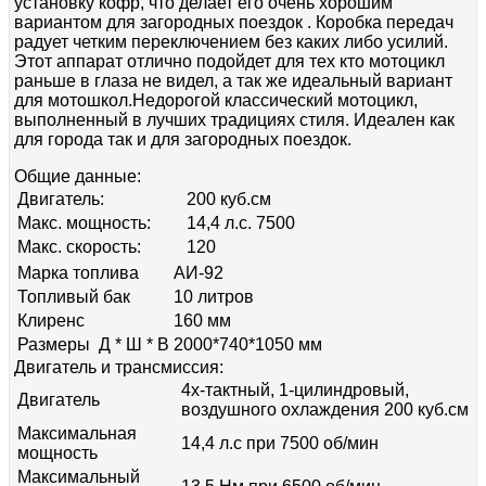
установку кофр, что делает его очень хорошим
вариантом для загородных поездок . Коробка передач
радует четким переключением без каких либо усилий.
Этот аппарат отлично подойдет для тех кто мотоцикл
раньше в глаза не видел, а так же идеальный вариант
для мотошкол.
Недорогой классический мотоцикл,
выполненный в лучших традициях стиля. Идеален как
для города так и для загородных поездок.
Общие данные:
Двигатель:
200 куб.см
Макс. мощность:
14,4 л.с. 7500
Макс. скорость:
120
Марка топлива
АИ-92
Топливый бак
10 литров
Клиренс
160 мм
Размеры Д * Ш * В
2000*740*1050 мм
Двигатель и трансмиссия:
4х-тактный, 1-цилиндровый,
Двигатель
воздушного охлаждения 200 куб.см
Максимальная
14,4 л.с при 7500 об/мин
мощность
Максимальный