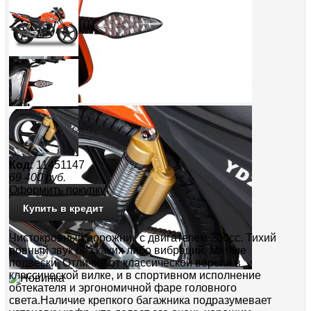
Код:
11451147
69 400
руб.
Оформить покупку
Купить в кредит
Чистокровный дорожник с двигателем 200сс. Тихий
ровный звук без каких либо вибраций. Мягкие
подвески. Отличие от классической версии в
классической вилке, и в спортивном исполнение
обтекателя и эргономичной фаре головного
света.Наличие крепкого багажника подразумевает