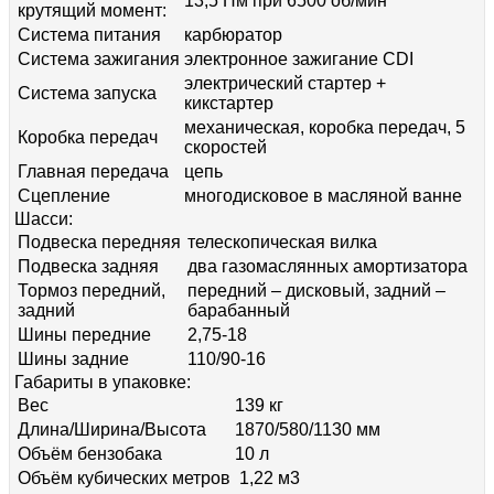
13,5 Нм при 6500 об/мин
крутящий момент:
Система питания
карбюратор
Система зажигания
электронное зажигание CDI
электрический стартер +
Система запуска
кикстартер
механическая, коробка передач, 5
Коробка передач
скоростей
Главная передача
цепь
Сцепление
многодисковое в масляной ванне
Шасси:
Подвеска передняя
телескопическая вилка
Подвеска задняя
два газомаслянных амортизатора
Тормоз передний,
передний – дисковый, задний –
задний
барабанный
Шины передние
2,75-18
Шины задние
110/90-16
Габариты в упаковке:
Вес
139 кг
Длина/Ширина/Высота
1870/580/1130 мм
Объём бензобака
10 л
Объём кубических метров
1,22 м3