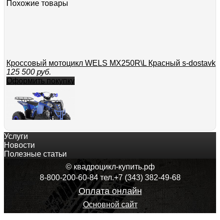
Похожие товары
Кроссовый мотоцикл WELS MX250R\L Красный s-dostavka
125 500
руб.
Оформить покупку
Услуги
Квадроцикл Wels ATV THUNDER EVO 125 s-dostavka Син
Новости
119 500
руб.
Полезные статьи
Оформить покупку
© квадроцикл-купить.рф
8-800-200-60-84 тел.+7 (343) 382-49-68
Оплата онлайн
Основной сайт
Квадроцикл Wels ATV THUNDER EVO 125 X ST s-dostavk