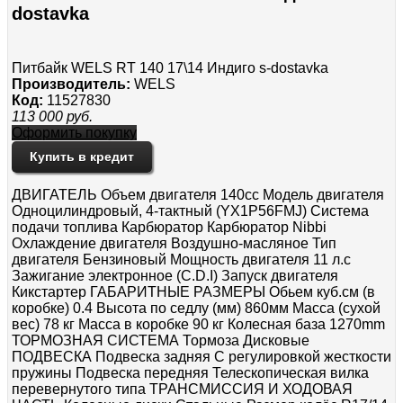
dostavka
Питбайк WELS RT 140 17\14 Индиго s-dostavka
Производитель:
WELS
Код:
11527830
113 000
руб.
Оформить покупку
Купить в кредит
ДВИГАТЕЛЬ Объем двигателя 140cc Модель двигателя
Одноцилиндровый, 4-тактный (YX1P56FMJ) Система
подачи топлива Карбюратор Карбюратор Nibbi
Охлаждение двигателя Воздушно-масляное Тип
двигателя Бензиновый Мощность двигателя 11 л.с
Зажигание электронное (C.D.I) Запуск двигателя
Кикстартер ГАБАРИТНЫЕ РАЗМЕРЫ Обьем куб.см (в
коробке) 0.4 Высота по седлу (мм) 860мм Масса (сухой
вес) 78 кг Масса в коробке 90 кг Колесная база 1270mm
ТОРМОЗНАЯ СИСТЕМА Тормоза Дисковые
ПОДВЕСКА Подвеска задняя С регулировкой жесткости
пружины Подвеска передняя Телескопическая вилка
перевернутого типа ТРАНСМИССИЯ И ХОДОВАЯ