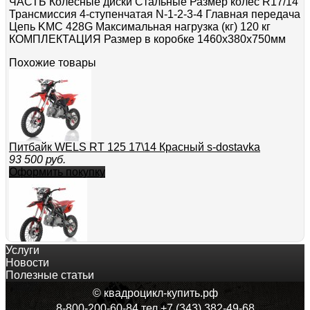
ЧАСТЬ Колесные диски Стальные Размер колёс R17/14
Трансмиссия 4-ступенчатая N-1-2-3-4 Главная передача
Цепь KMC 428G Максимальная нагрузка (кг) 120 кг
КОМПЛЕКТАЦИЯ Размер в коробке 1460х380х750мм
Похожие товары
Питбайк WELS RT 125 17\14 Красный s-dostavka
93 500
руб.
Оформить покупку
Услуги
Питбайк WELS RT 125 17\14 П\А Красный s-dostavka
Новости
93 500
руб.
Полезные статьи
Оформить покупку
© квадроцикл-купить.рф
8-800-200-60-84 тел.+7 (343) 382-49-68