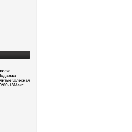
веска
Подвеска
 литыеКолесная
0/60-13Макс.