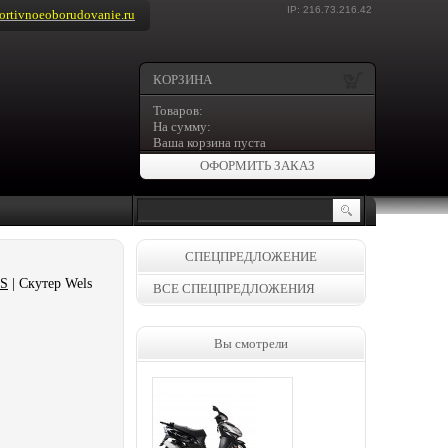
IP: 216.73.216.42
rtivnoeoborudovanie.ru
КОРЗИНА
Товаров:
На сумму:
Ваша корзина пуста
ОФОРМИТЬ ЗАКАЗ
СПЕЦПРЕДЛОЖЕНИЕ
LS
| Скутер Wels
ВСЕ СПЕЦПРЕДЛОЖЕНИЯ
Вы смотрели