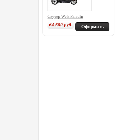
Скутер Wels Paladin
64 600
руб.
Оформить
покупку