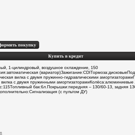
формить покупку
Купить в кредит
тный, 1-цилиндровый, воздушное охлаждение, 150
сия:автоматическая (вариатор)Зажигание:CDIТормоза:дисковыеПод
ическая вилка с двумя пружинно-гидравлическими амортизаторами
я вилка с двумя пружинными амортизаторамиКолёса:алюминиевые
с:115Топливный бак:6л.Покрышки:передняя – 130/60-13, задняя 13
Дополнительно:Сигнализация (с пультом ДУ)
m