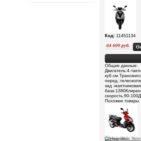
Код:
11451134
64 600
руб.
О
Общие данные:
Двигатель:4-так
куб.см.Трансмис
перед.:телескоп
зад.:маятникова
база:1380Клирен
скорость:90-100
Похожие товары
Скутер Wels Stor