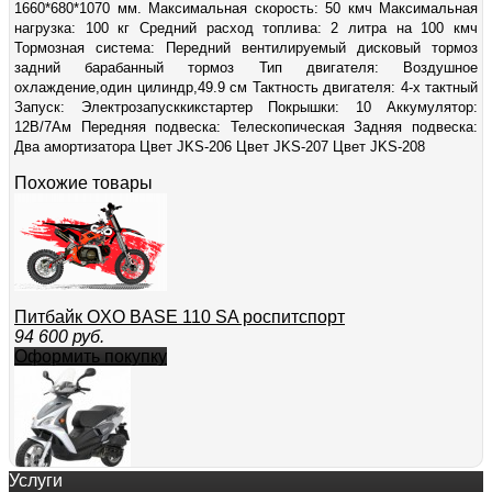
1660*680*1070 мм. Максимальная скорость: 50 кмч Максимальная
нагрузка: 100 кг Средний расход топлива: 2 литра на 100 кмч
Тормозная система: Передний вентилируемый дисковый тормоз
задний барабанный тормоз Тип двигателя: Воздушное
охлаждение,один цилиндр,49.9 см Тактность двигателя: 4-х тактный
Запуск: Электрозапусккикстартер Покрышки: 10 Аккумулятор:
12В/7Aм Передняя подвеска: Телескопическая Задняя подвеска:
Два амортизатора Цвет JKS-206 Цвет JKS-207 Цвет JKS-208
Похожие товары
Питбайк OXO BASE 110 SA роспитспорт
94 600
руб.
Оформить покупку
Услуги
Скутер Stels Velvet 150 Benelli Стелс Вельвет 150 Бенелл