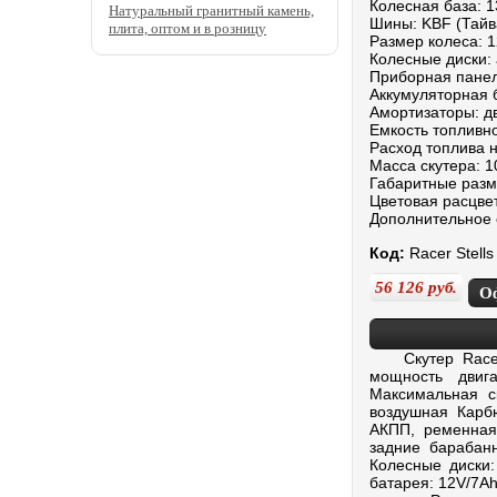
Колесная база: 
Натуральный гранитный камень,
Шины: KBF (Тайв
плита, оптом и в розницу
Размер колеса: 1
Колесные диски:
Приборная панел
Аккумуляторная 
Амортизаторы: д
Емкость топливно
Расход топлива н
Масса скутера: 1
Габаритные разм
Цветовая расцвет
Дополнительное 
Код:
Racer Stells
56 126
руб.
О
Скутер Racer S
мощность двига
Максимальная с
воздушная Карбю
АКПП, ременная 
задние барабан
Колесные диски:
батарея: 12V/7Ah