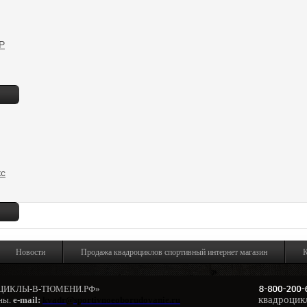
IP
кс
Новости
Продажа квадроциклов спортивный интернет магазин
К
ОЦИКЛЫ-В-ТЮМЕНИ.РФ»
квадроцик
ны.
e-mail:
kvadr@sportivnoeoborudovanie.ru