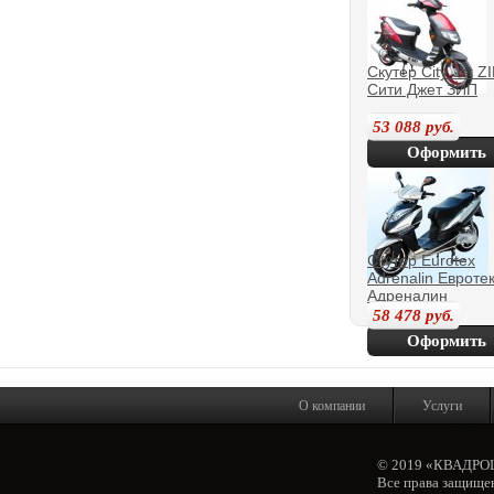
Скутер City Jet Z
Сити Джет ЗИП
53 088
руб.
Оформить
покупку
Скутер Eurotex
Adrenalin Евроте
Адреналин
58 478
руб.
Оформить
покупку
О компании
Услуги
© 2019 «КВАДР
Все права защище