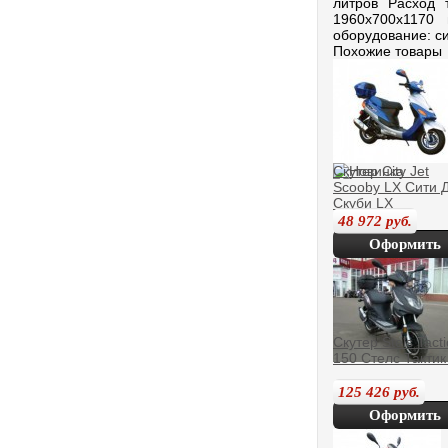
литров Расход 
1960x700x1170
оборудование: с
Похожие товары
Скутер City Jet
Scooby LX Сити 
Скуби LX
48 972
руб.
Оформить
покупку
Скутер Stels Tacti
150 Стелс Тактик
125 426
руб.
Оформить
покупку