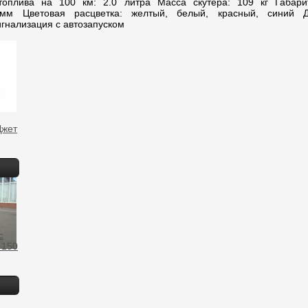
топлива на 100 км: 2.0 литра Масса скутера: 109 кг Габари
 мм Цветовая расцветка: желтый, белый, красный, синий Д
игнализация с автозапуском
Джет
c
 150