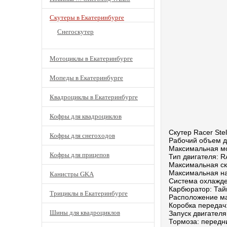
Скутеры в Екатеринбурге
Снегоскутер
Мотоциклы в Екатеринбурге
Мопеды в Екатеринбурге
Квадроциклы в Екатеринбурге
Кофры для квадроциклов
Скутер Racer Ste
Кофры для снегоходов
Рабочий объем дв
Максимальная мощ
Кофры для прицепов
Тип двигателя: 
Максимальная ско
Максимальная наг
Канистры GKA
Система охлажде
Карбюратор: Тай
Трициклы в Екатеринбурге
Расположение ма
Коробка передач
Шины для квадроциклов
Запуск двигателя
Тормоза: передн