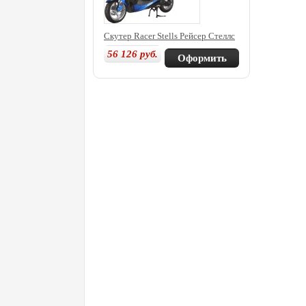
Скутер Racer Stells Рейсер Стеллс
56 126
руб.
Оформить
покупку