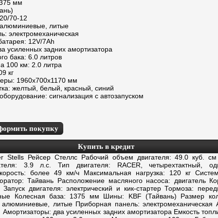
1375 мм
ань)
20/70-12
 алюминиевые, литые
ь: электромеханическая
батарея: 12V/7Ah
ва усиленных задних амортизатора
го бака: 6.0 литров
а 100 км: 2.0 литра
09 кг
еры: 1960x700x1170 мм
ка: желтый, белый, красный, синий
оборудование: сигнализация с автозапуском
формить покупку
Купить в кредит
tells Рейсер Стеллс Рабочий объем двигателя: 49.0 куб. см
теля: 3.9 л.с. Тип двигателя: RACER, четырехтактный, од
корость: более 49 км/ч Максимальная нагрузка: 120 кг Систе
ратор: Тайвань Расположение масляного насоса: двигатель Ко
Запуск двигателя: электрический и кик-стартер Тормоза: перед
ные Колесная база: 1375 мм Шины: KBF (Тайвань) Размер кол
 алюминиевые, литые Приборная панель: электромеханическая 
 Амортизаторы: два усиленных задних амортизатора Емкость топли