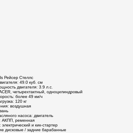
lls Рейсер Стеллс
игателя: 49.0 куб. см
ность двигателя: 3.9 л.с.
RACER, четырехтактный, одноцилиндровый
рость: более 49 км/ч
рузка: 120 кг
ния: воздушная
вань
сляного насоса: двигатель
: АКПП, ременная
: электрический и кик-стартер
ие дисковые / задние барабанные