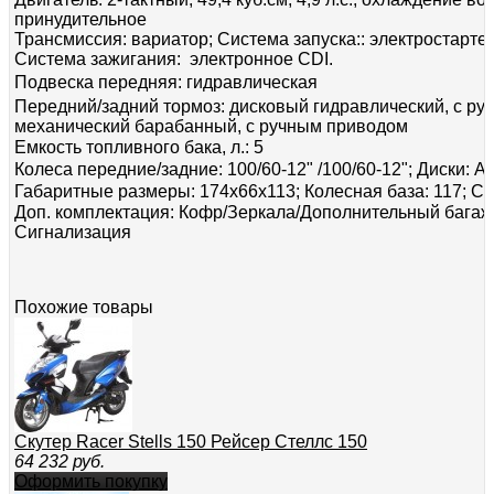
принудительное
Трансмиссия:
вариатор;
Система запуска::
электростартер,
Система зажигания:
электронное CDI.
Подвеска передняя:
гидравлическая
Передний/задний тормоз:
дисковый гидравлический, с ру
механический барабанный, с ручным приводом
Емкость топливного бака, л.:
5
Колеса передние/задние:
100/60-12" /100/60-12";
Диски:
Al
Габаритные размеры:
174х66х113;
Колесная база:
117;
Су
Доп. комплектация:
Кофр/Зеркала/Дополнительный багаж
Сигнализация
Похожие товары
Скутер Racer Stells 150 Рейсер Стеллс 150
64 232
руб.
Оформить покупку