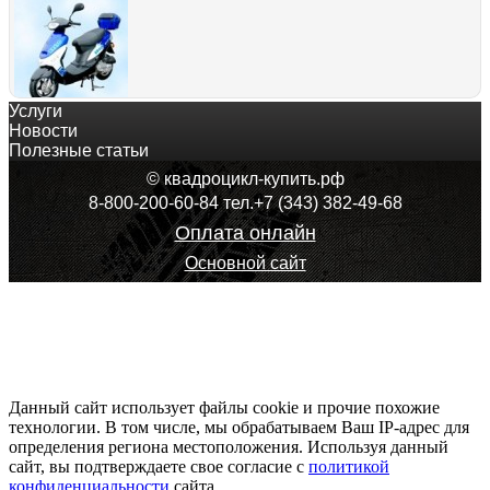
Услуги
Скутер Eurotex Bravo Евротекс Браво
Новости
41 524
руб.
Полезные статьи
Оформить покупку
© квадроцикл-купить.рф
8-800-200-60-84 тел.+7 (343) 382-49-68
Оплата онлайн
Основной сайт
Скутер Stels Arrow 50 Benelli Стелс Арроу 50 Бенелли
129 234
руб.
Оформить покупку
Данный сайт использует файлы cookie и прочие похожие
технологии. В том числе, мы обрабатываем Ваш IP-адрес для
определения региона местоположения. Используя данный
сайт, вы подтверждаете свое согласие с
Скутер Racer Dragon Рейсер Дракон
политикой
конфиденциальности
77 280
руб.
сайта.