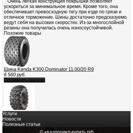
Очень легкая конструкция покрышки позволяет
ускориться за минимальное время. Кроме того, она
обеспечивает превосходную тягу при езде по грязи и
отличное торможение. Шины достаточно предсказуемо
ведут себя на высоких скоростях. Из-за многослойной
резины она получилась очень износоустойчивой.
Похожие товары
Шина Kenda K300 Dominator 11.00/20 R9
6 560
руб.
Оформить покупку
Услуги
Шина Kenda K299 Bear Claw 8.00/25 R12
Новости
7 200
руб.
Полезные статьи
Оформить покупку
© квадроцикл-купить.рф