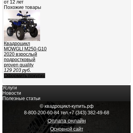
от 12 лет
Похожие товары
Квадроцикл
MOWGLI M250-G10
2020 взрослый
подростковый
proven quality
129 203
руб.
Оформить покупку
Услуги
Новости
Полезные статьи
© квадроцикл-купить.рф
8-800-200-60-84 тел.+7 (343) 382-49-68
Оплата онлайн
Основной сайт