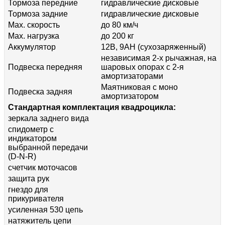
Тормоза передние
гидравлические дисковые
Тормоза задние
гидравлические дисковые
Max. скорость
до 80 км/ч
Max. нагрузка
до 200 кг
Аккумулятор
12В, 9AH (сухозаряженный)
независимая 2-х рычажная, на
Подвеска передняя
шаровых опорах с 2-я
амортизаторами
Маятниковая с моно
Подвеска задняя
амортизатором
Стандартная комплектация квадроцикла:
зеркала заднего вида
спидометр с
индикатором
выбранной передачи
(D-N-R)
счетчик моточасов
защита рук
гнездо для
прикуривателя
усиленная 530 цепь
натяжитель цепи