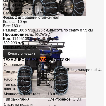
сигнализацией
Ограничитель скорости: да
Спидометр: есть
Багажники: мощный спереди и сзади
Фары: 2 шт., задний стоп-сигнал
Колеса: 10 дм
Вес: 160 кг
Размер: 186 х 95 х 125 см, высота по седлу 87,5 см
Производитель:
MOWGLI
Код:
11495109
129 203
руб.
Оформить покупку
Купить в кредит
ТЕХНИЧЕСКИЕ ХАРАКТЕРИСТИКИ
Основные
бензиновый 1-цилиндровый 4-
Тип двигателя
х тактный
Рабочий объём
250 см3
Тип охлаждения
воздушное
двигателя
Мощность двигателя
18 л.с.
Тип зажигания
Электронное (C.D.I)
Система подачи