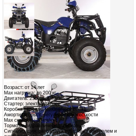
Возраст: от 14 лет
Мах нагрузка: до 200 кг
Двигатель: 250 см. 4-тактный 18 лс
Стартер: электростартер
Коробка передач: механическая 4+1
Амортизаторы: с регулировкой жесткости
Мах скорость: 80 км/час
Тормоза: гидравлические дисковые
Сигнализация: автозапуск с дистанц. контролем и