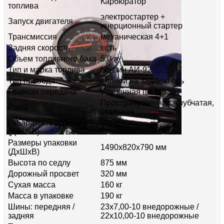
Карбюратор
топлива
электростартер +
Запуск двигателя
инерционный стартер
Трансмиссия
механическая 4+1
Задняя скорость
есть
Объем топливного бака
5,0 л
Тип и марка топлива
бензин АИ-92
Тип привода
цепной на заднюю ось
Главная передача
Усиленная цепь 530
Пространственная, трубчатая,
Рама
стальная
Габаритные размеры
1860х950х1250 мм
(ДхШхВ)
Размеры упаковки
1490х820х790 мм
(ДхШхВ)
Высота по седлу
875 мм
Дорожный просвет
320 мм
Сухая масса
160 кг
Масса в упаковке
190 кг
Шины: передняя /
23х7,00-10 внедорожные /
задняя
22х10,00-10 внедорожные