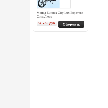
Мопед Eurotex City Lux Евротекс
Сити Люкс
51 786
руб.
Оформить
покупку