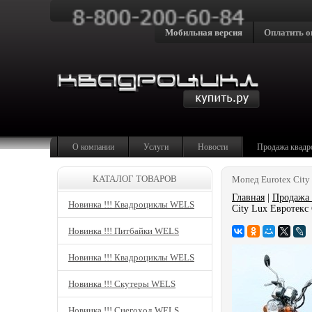
Мобильная версия
Оплатить о
О компании
Услуги
Новости
Продажа квадр
КАТАЛОГ ТОВАРОВ
Мопед Eurotex City
Главная
|
Продажа 
Новинка !!! Квадроциклы WELS
City Lux Евротекс
Новинка !!! Питбайки WELS
Новинка !!! Квадроциклы WELS
Новинка !!! Скутеры WELS
Новинка !!! Снегоход WELS