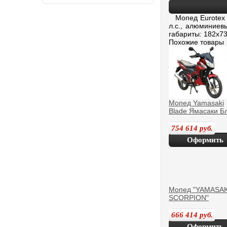
Мопед Eurotex Ci
л.с., алюминиев
габариты: 182x73
Похожие товары
Мопед Yamasaki
Blade Ямасаки Б
754 614
руб.
Оформить
покупку
Мопед "YAMASAK
SCORPION"
666 414
руб.
Оформить