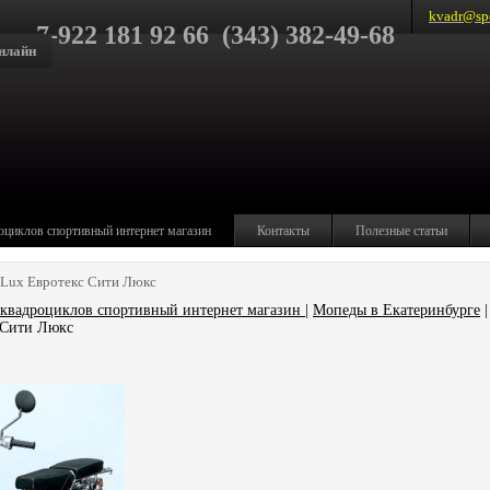
kvadr@spo
7-922 181 92 66 (343) 382-49-68
нлайн
оциклов спортивный интернет магазин
Контакты
Полезные статьи
 Lux Евротекс Сити Люкс
квадроциклов спортивный интернет магазин
|
Мопеды в Екатеринбурге
|
 Сити Люкс