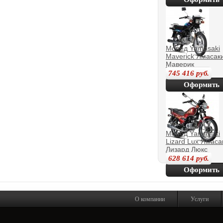
покупку
Мопед Yamasaki
Maverick Ямасак
Маверик
745 416
руб.
Оформить
покупку
Мопед Yamasaki
Lizard Lux Ямаса
Лизард Люкс
628 614
руб.
Оформить
покупку
О компании
Услуги