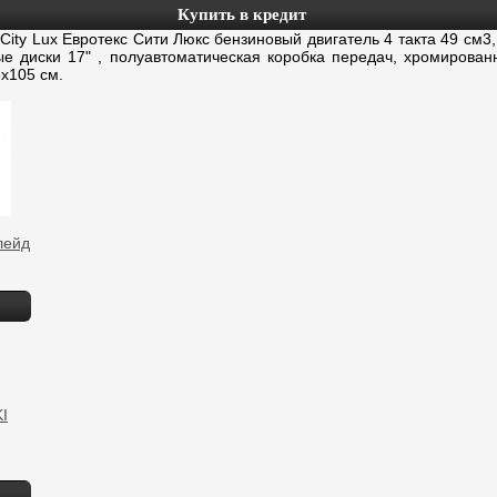
Купить в кредит
ty Lux Евротекс Сити Люкс бензиновый двигатель 4 такта 49 см3,
ые диски 17" , полуавтоматическая коробка передач, хромирован
x105 см.
лейд
I