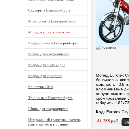
Скутеры в Екатеринбурге
Мотоциклы в Екатеринбурге
Мопеды в Екатеринбурге
Квадроциклы в Екатеринбурге
Кофры для квадроциклов
Кофры для снегоходов
Мопед Eurotex Ci
Кофры для прицепов
бензиновый двига
мощность - 3,5 л.
Канистры GKA
алюминиевые дис
полуавтоматичес
Трициклы в Екатеринбурге
хромированный 
габариты: 182x73
Шины для квадроциклов
Код:
Eurotex City
Натуральный гранитный камень,
51 786
руб.
О
плита, оптом и в розницу