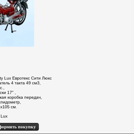
ty Lux Евротекс Сити Люкс
тель 4 такта 49 см3,
с.,
ки 17" ,
кая коробка передач,
спидометр,
x105 см.
 Lux
формить покупку