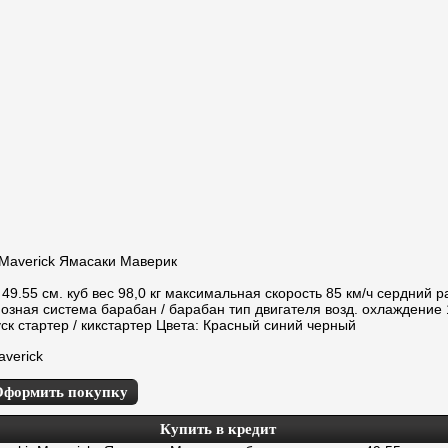
Maverick Ямасаки Маверик
49.55 см. куб вес 98,0 кг максимальная скорость 85 км/ч сердний р
мозная система барабан / барабан тип двигателя возд. охлаждение 
уск стартер / кикстартер Цвета: Красный синий черный
verick
Оформить покупку
Купить в кредит