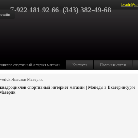
kvadr@spo
7-922 181 92 66 (343) 382-49-68
нлайн
оциклов спортивный интернет магазин
Контакты
Полезные статьи
verick Ямасаки Маверик
квадроциклов спортивный интернет магазин
|
Мопеды в Екатеринбурге
|
 Маверик