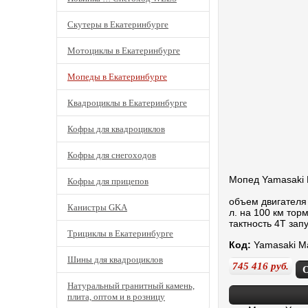
Скутеры в Екатеринбурге
Мотоциклы в Екатеринбурге
Мопеды в Екатеринбурге
Квадроциклы в Екатеринбурге
Кофры для квадроциклов
Кофры для снегоходов
Мопед Yamasaki 
Кофры для прицепов
объем двигателя 
Канистры GKA
л. на 100 км тор
тактность 4Т зап
Трициклы в Екатеринбурге
Код:
Yamasaki Ma
Шины для квадроциклов
745 416
руб.
Натуральный гранитный камень,
плита, оптом и в розницу