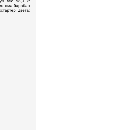
б вес 98,0 кг
система барабан
кстартер Цвета: