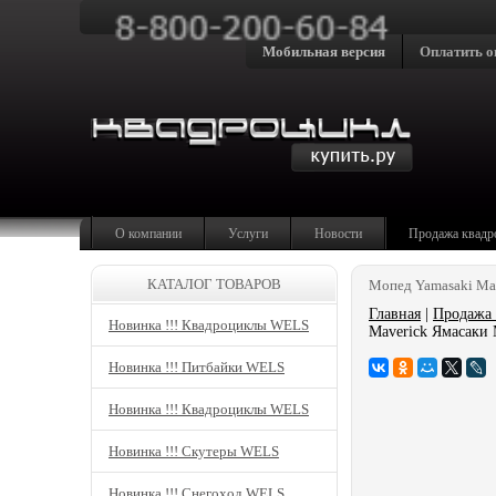
Мобильная версия
Оплатить о
О компании
Услуги
Новости
Продажа квадр
КАТАЛОГ ТОВАРОВ
Мопед Yamasaki Ma
Главная
|
Продажа 
Новинка !!! Квадроциклы WELS
Maverick Ямасаки
Новинка !!! Питбайки WELS
Новинка !!! Квадроциклы WELS
Новинка !!! Скутеры WELS
Новинка !!! Снегоход WELS