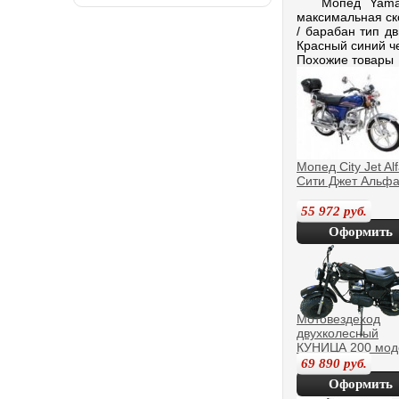
Мопед Yamasak
максимальная ско
/ барабан тип дв
Красный синий ч
Похожие товары
Мопед City Jet Al
Сити Джет Альф
55 972
руб.
Оформить
покупку
Мотовездеход
двухколесный
КУНИЦА 200 мод
2012 года
69 890
руб.
Оформить