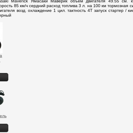
i Maverick Ямасаки Маверик объем двигателя 49.55 см. ку
рость 85 км/ч сердний расход топлива 3 л. на 100 км тормозная 
игателя возд. охлаждение 1 цил. тактность 4Т запуск стартер / ки
ерный
fa
а
ель