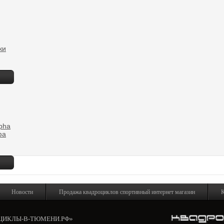
ки
pha
фа
Новости
Продажа квадроциклов спортивный интернет магазин
К
ОЦИКЛЫ-В-ТЮМЕНИ.РФ»