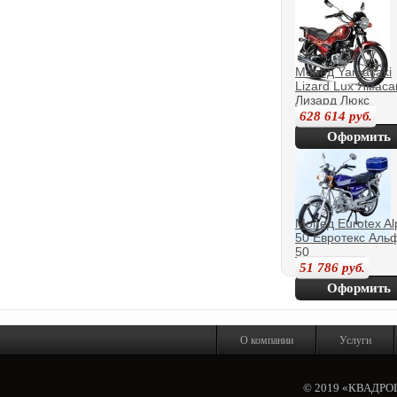
покупку
Мопед Yamasaki
Lizard Lux Ямаса
Лизард Люкс
628 614
руб.
Оформить
покупку
Мопед Eurotex Al
50 Евротекс Аль
50
51 786
руб.
Оформить
покупку
О компании
Услуги
© 2019 «КВАДР