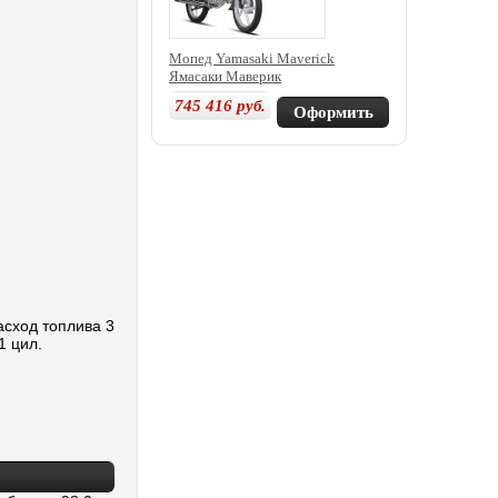
Мопед Yamasaki Maverick
Ямасаки Маверик
745 416
руб.
Оформить
покупку
асход топлива 3
1 цил.