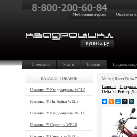
Мобильная версия
Оплатить о
О компании
Услуги
Новости
Продажа квадр
КАТАЛОГ ТОВАРОВ
Мопед Racer Delta 7
Главная
|
Продажа 
Новинка !!! Квадроциклы WELS
Delta 75 Рейсер Де
Новинка !!! Питбайки WELS
Новинка !!! Квадроциклы WELS
Новинка !!! Скутеры WELS
Новинка !!! Снегоход WELS