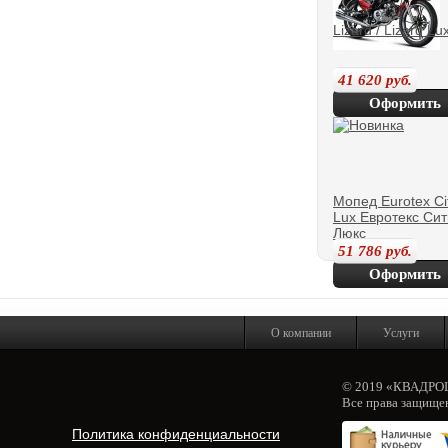
Lizard / Lizard Lu
41 620
руб.
Оформить
покупку
Мопед Eurotex Ci
Lux Евротекс Сит
Люкс
51 786
руб.
Оформить
покупку
О компании
Услуги
© 2019 «КВАДР
Все права защище
Политика конфиденциальности