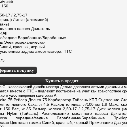
м/ч ≥55
г 150
50-17 / 2,75-17
териал) Литые (алюминий)
вань)
сляного насоса Двигатель
/4Ah
ие/задние Барабанные/Барабанные
ь Электромеханическая
Синий, красный, черный
усиленных задних амортизатора, ПТС
 75
формить покупку
Купить в кредит
a C - классический дизайн мопеда Дельта дополнен литыми дисками и 
ется вместе с ПТС - подлежит постановке на учет как транспортное ср
кого удостоверения категории А
ta 75 Рейсер Дельта 75 Карбюратор Тайвань КПП Сцепление Ста
м топливного бака, л 4,5 Расход топлива, л/100 км 1,9 Макс. ско
кг 150 Вес, кг 85 Размер колеса 2,50-17 / 2,75-17 Диск колеса (
ы Nylon (Тайвань) Расположение масляного насоса Двигател
оза передние/задние Барабанные/Барабанные Прибо
ская Цветовая гамма Синий, красный, черный Примечание Два ус