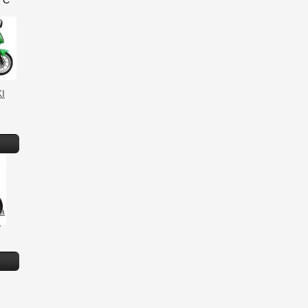
ТС
I
fa
а