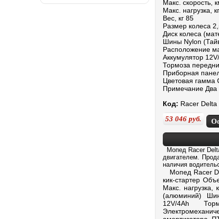
Макс. скорость, к
Макс. нагрузка, к
Вес, кг 85
Размер колеса 2,
Диск колеса (ма
Шины Nylon (Тай
Расположение ма
Аккумулятор 12V
Тормоза передн
Приборная панел
Цветовая гамма 
Примечание Два 
Код:
Racer Delta
53 046
руб.
О
Мопед Racer Delt
двигателем. Прода
наличия водительс
Мопед Racer Del
кик-стартер Объе
Макс. нагрузка, 
(алюминий) Шин
12V/4Ah Торм
Электромеханиче