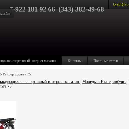
kvadr@spo
7-922 181 92 66 (343) 382-49-68
нлайн
оциклов спортивный интернет магазин
Контакты
Полезные статьи
5 Рейсер Дельта 75
квадроциклов спортивный интернет магазин
|
Мопеды в Екатеринбурге
|
льта 75