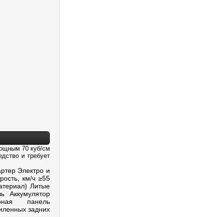
мощным 70 куб/см
едство и требует
ртер Электро и
рость, км/ч ≥55
материал) Литые
ь Аккумулятор
рная панель
иленных задних