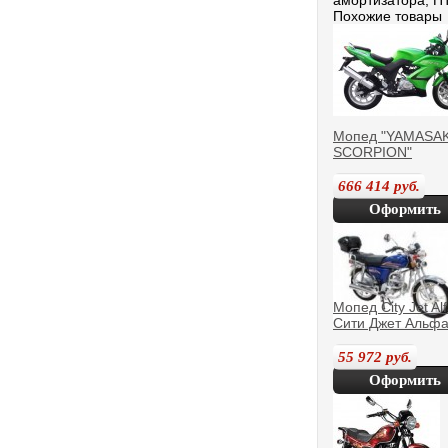
амортизатора, П
Похожие товары
Мопед "YAMASAK
SCORPION"
666 414
руб.
Оформить
покупку
Мопед City Jet Al
Сити Джет Альф
55 972
руб.
Оформить
покупку