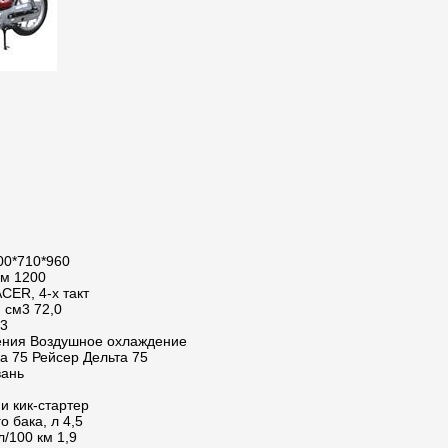
00*710*960
мм 1200
CER, 4-х такт
 см3 72,0
,3
ения Воздушное охлаждение
a 75 Рейсер Дельта 75
вань
и кик-стартер
 бака, л 4,5
л/100 км 1,9