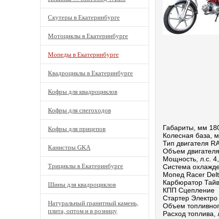
Скутеры в Екатеринбурге
Мотоциклы в Екатеринбурге
Мопеды в Екатеринбурге
Квадроциклы в Екатеринбурге
Кофры для квадроциклов
Кофры для снегоходов
Габариты, мм 18
Кофры для прицепов
Колесная база, 
Тип двигателя RA
Канистры GKA
Объем двигателя
Мощность, л.с. 4
Трициклы в Екатеринбурге
Система охлажд
Мопед Racer Delt
Карбюратор Тай
Шины для квадроциклов
КПП Сцепление
Стартер Электро 
Натуральный гранитный камень,
Объем топливного
плита, оптом и в розницу
Расход топлива, 