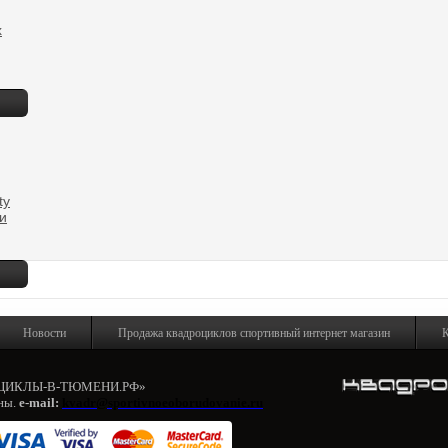
x
ty
и
Новости
Продажа квадроциклов спортивный интернет магазин
К
ОЦИКЛЫ-В-ТЮМЕНИ.РФ»
ны.
e-mail:
kvadr@sportivnoeoborudovanie.ru