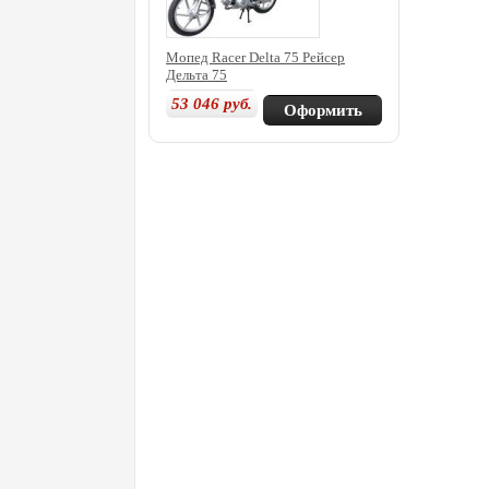
Мопед Racer Delta 75 Рейсер
Дельта 75
53 046
руб.
Оформить
покупку