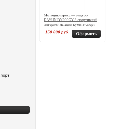
Мотоцикл кросс — эндуро
DAYUN DY200GY-3 спортивный
интернет магазин кумите спорт
150 000
руб.
Оформить
покупку
спорт