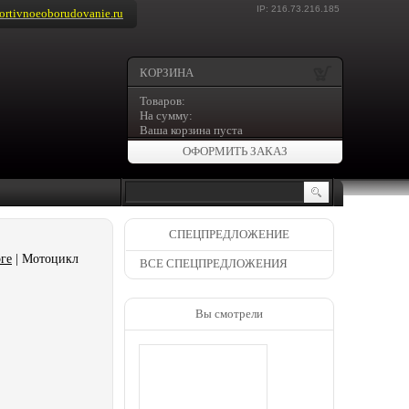
IP: 216.73.216.185
rtivnoeoborudovanie.ru
КОРЗИНА
Товаров:
На сумму:
Ваша корзина пуста
ОФОРМИТЬ ЗАКАЗ
СПЕЦПРЕДЛОЖЕНИЕ
ге
| Мотоцикл
ВСЕ СПЕЦПРЕДЛОЖЕНИЯ
Вы смотрели