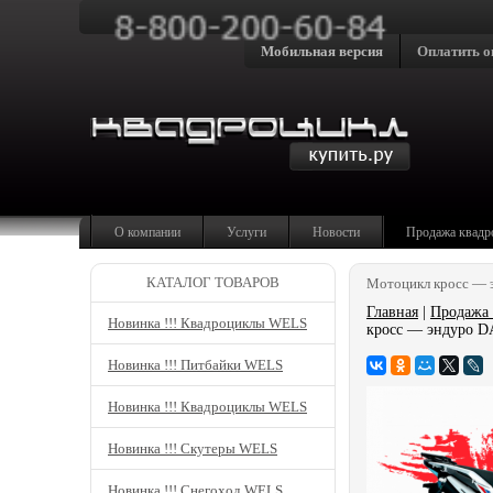
Мобильная версия
Оплатить о
О компании
Услуги
Новости
Продажа квадр
КАТАЛОГ ТОВАРОВ
Мотоцикл кросс — 
Главная
|
Продажа 
Новинка !!! Квадроциклы WELS
кросс — эндуро D
Новинка !!! Питбайки WELS
Новинка !!! Квадроциклы WELS
Новинка !!! Скутеры WELS
Новинка !!! Снегоход WELS