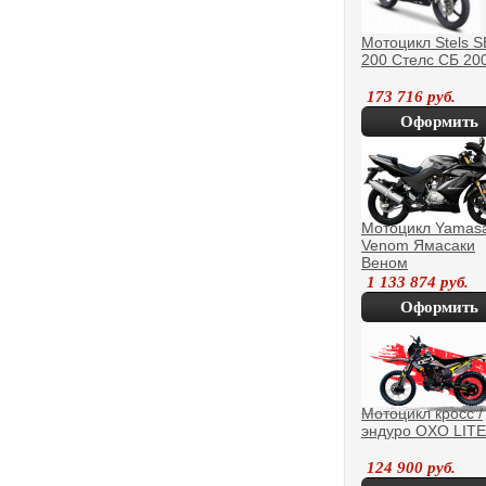
Мотоцикл Stels S
200 Стелс СБ 20
173 716
руб.
Оформить
покупку
Мотоцикл Yamasa
Venom Ямасаки
Веном
1 133 874
руб.
Оформить
покупку
Мотоцикл кросс /
эндуро OXO LITE
124 900
руб.