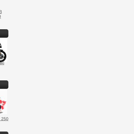
B
0
ki
 250