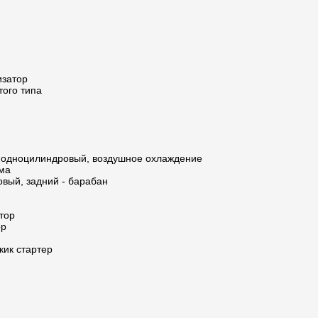
изатор
того типа
 одноцилиндровый, воздушное охлаждение
ма
овый, задний - барабан
тор
ор
кик стартер